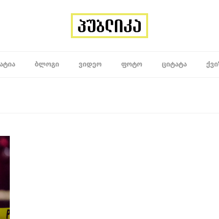
ᲐᲢᲘᲐ
ᲑᲚᲝᲒᲘ
ᲕᲘᲓᲔᲝ
ᲤᲝᲢᲝ
ᲪᲘᲢᲐᲢᲐ
ᲥᲕᲘ