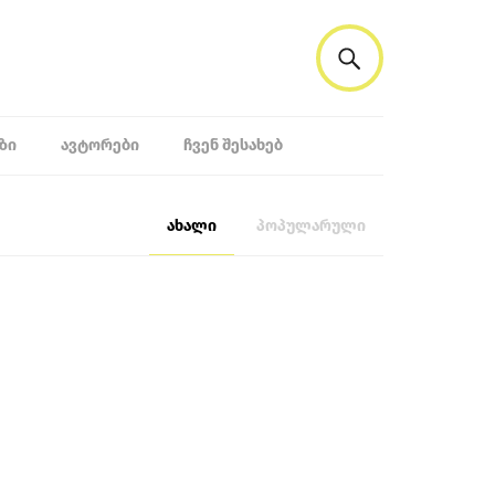
ᲖᲘ
ᲐᲕᲢᲝᲠᲔᲑᲘ
ᲩᲕᲔᲜ ᲨᲔᲡᲐᲮᲔᲑ
ახალი
პოპულარული