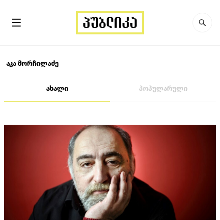
აკა მორჩილაძე
ახალი
პოპულარული