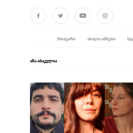
ᲛᲗᲐᲕᲐᲠᲘ
ᲐᲮᲐᲚᲘ ᲐᲛᲑᲔᲑᲘ
ᲡᲢ
ანა აბაკელია