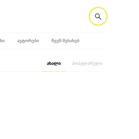
ᲖᲘ
ᲐᲕᲢᲝᲠᲔᲑᲘ
ᲩᲕᲔᲜ ᲨᲔᲡᲐᲮᲔᲑ
ახალი
პოპულარული