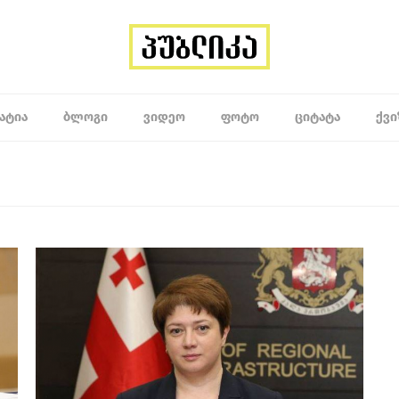
ᲐᲢᲘᲐ
ᲑᲚᲝᲒᲘ
ᲕᲘᲓᲔᲝ
ᲤᲝᲢᲝ
ᲪᲘᲢᲐᲢᲐ
ᲥᲕᲘ