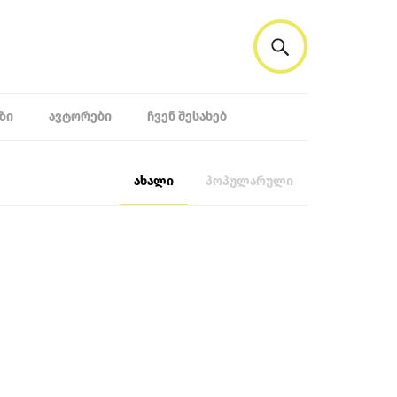
ᲖᲘ
ᲐᲕᲢᲝᲠᲔᲑᲘ
ᲩᲕᲔᲜ ᲨᲔᲡᲐᲮᲔᲑ
ახალი
პოპულარული