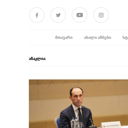
ᲛᲗᲐᲕᲐᲠᲘ
ᲐᲮᲐᲚᲘ ᲐᲛᲑᲔᲑᲘ
ᲡᲢ
ანაკლია