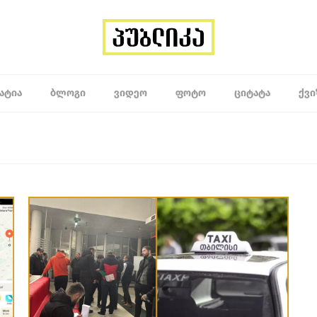
ᲐᲢᲘᲐ
ᲑᲚᲝᲒᲘ
ᲕᲘᲓᲔᲝ
ᲤᲝᲢᲝ
ᲪᲘᲢᲐᲢᲐ
ᲥᲕᲘ