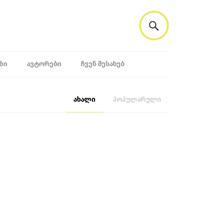
ᲖᲘ
ᲐᲕᲢᲝᲠᲔᲑᲘ
ᲩᲕᲔᲜ ᲨᲔᲡᲐᲮᲔᲑ
ახალი
პოპულარული