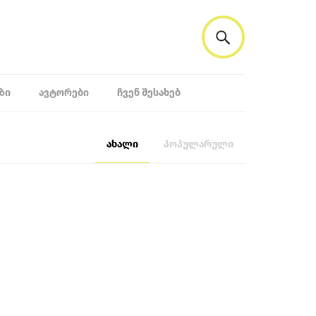
ᲖᲘ
ᲐᲕᲢᲝᲠᲔᲑᲘ
ᲩᲕᲔᲜ ᲨᲔᲡᲐᲮᲔᲑ
ახალი
პოპულარული