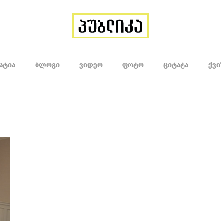
ᲐᲢᲘᲐ
ᲑᲚᲝᲒᲘ
ᲕᲘᲓᲔᲝ
ᲤᲝᲢᲝ
ᲪᲘᲢᲐᲢᲐ
ᲥᲕᲘ