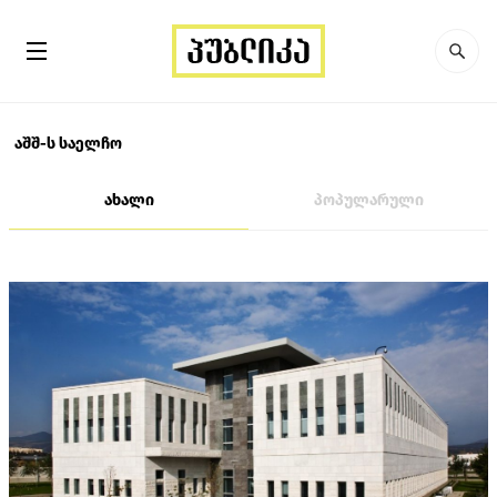
აშშ-ს საელჩო
ახალი
პოპულარული