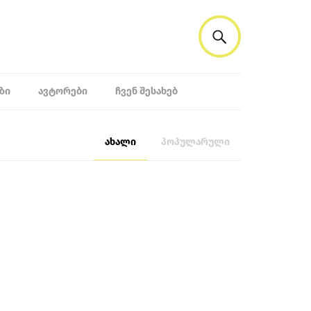
ᲖᲘ
ᲐᲕᲢᲝᲠᲔᲑᲘ
ᲩᲕᲔᲜ ᲨᲔᲡᲐᲮᲔᲑ
ახალი
პოპულარული