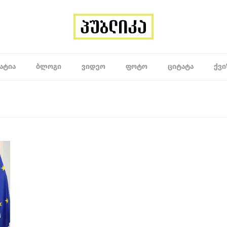
ᲐᲢᲘᲐ
ᲑᲚᲝᲒᲘ
ᲕᲘᲓᲔᲝ
ᲤᲝᲢᲝ
ᲪᲘᲢᲐᲢᲐ
ᲥᲕᲘ