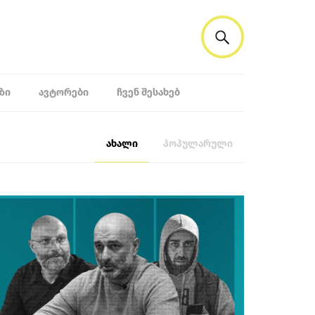
ᲖᲘ
ᲐᲕᲢᲝᲠᲔᲑᲘ
ᲩᲕᲔᲜ ᲨᲔᲡᲐᲮᲔᲑ
ახალი
პოპულარული