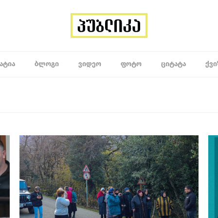
ᲐᲢᲘᲐ
ᲑᲚᲝᲒᲘ
ᲕᲘᲓᲔᲝ
ᲤᲝᲢᲝ
ᲪᲘᲢᲐᲢᲐ
ᲥᲕᲘ