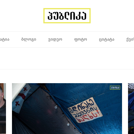
ᲐᲢᲘᲐ
ᲑᲚᲝᲒᲘ
ᲕᲘᲓᲔᲝ
ᲤᲝᲢᲝ
ᲪᲘᲢᲐᲢᲐ
ᲥᲕᲘ