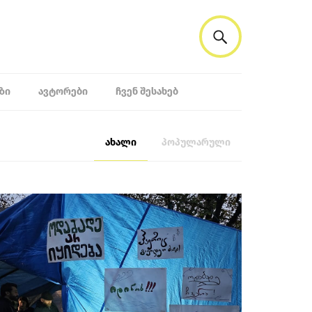
ᲖᲘ
ᲐᲕᲢᲝᲠᲔᲑᲘ
ᲩᲕᲔᲜ ᲨᲔᲡᲐᲮᲔᲑ
ახალი
პოპულარული