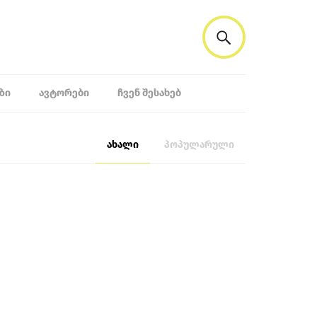
ᲖᲘ
ᲐᲕᲢᲝᲠᲔᲑᲘ
ᲩᲕᲔᲜ ᲨᲔᲡᲐᲮᲔᲑ
ახალი
პოპულარული