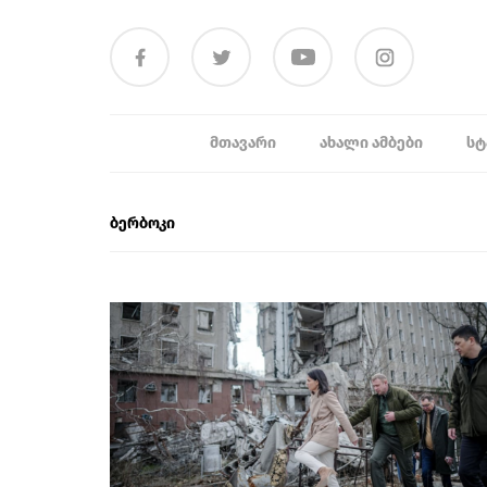
ᲛᲗᲐᲕᲐᲠᲘ
ᲐᲮᲐᲚᲘ ᲐᲛᲑᲔᲑᲘ
ᲡᲢ
ბერბოკი