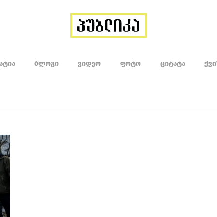
ᲐᲢᲘᲐ
ᲑᲚᲝᲒᲘ
ᲕᲘᲓᲔᲝ
ᲤᲝᲢᲝ
ᲪᲘᲢᲐᲢᲐ
ᲥᲕᲘ