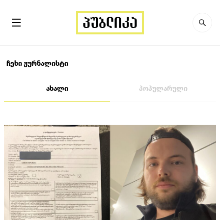
ჩეხი ჟურნალისტი
ახალი
პოპულარული