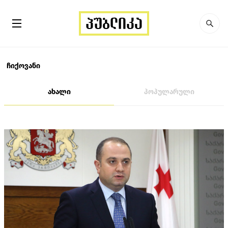
ჩიქოვანი
ახალი
პოპულარული