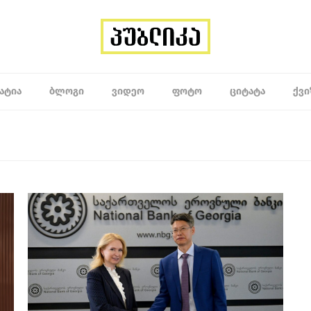
ᲐᲢᲘᲐ
ᲑᲚᲝᲒᲘ
ᲕᲘᲓᲔᲝ
ᲤᲝᲢᲝ
ᲪᲘᲢᲐᲢᲐ
ᲥᲕᲘ