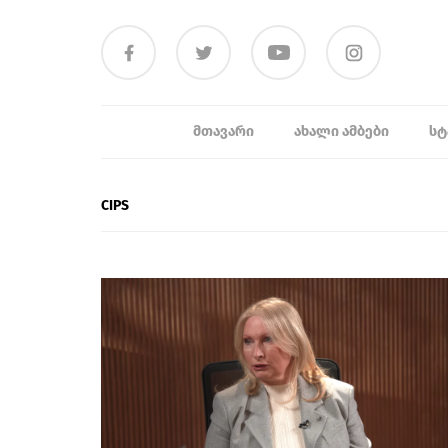
ᲛᲗᲐᲕᲐᲠᲘ
ᲐᲮᲐᲚᲘ ᲐᲛᲑᲔᲑᲘ
ᲡᲢ
CIPS