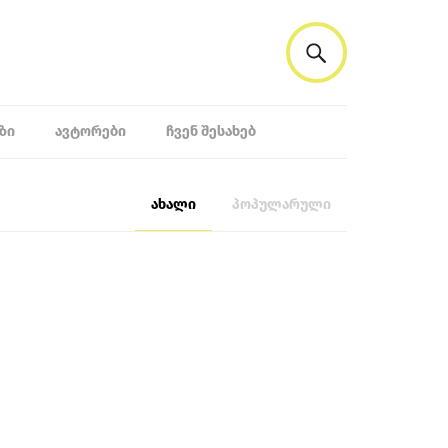
ᲖᲘ
ᲐᲕᲢᲝᲠᲔᲑᲘ
ᲩᲕᲔᲜ ᲨᲔᲡᲐᲮᲔᲑ
ახალი
პოპულარული