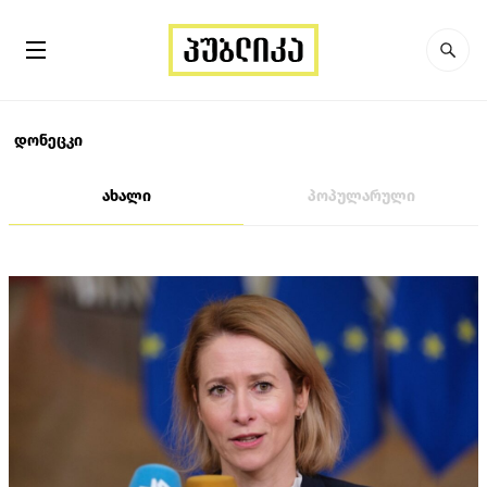
დონეცკი
ახალი
პოპულარული