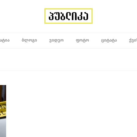
ᲐᲢᲘᲐ
ᲑᲚᲝᲒᲘ
ᲕᲘᲓᲔᲝ
ᲤᲝᲢᲝ
ᲪᲘᲢᲐᲢᲐ
ᲥᲕᲘ