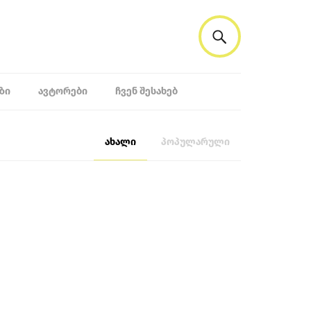
ᲖᲘ
ᲐᲕᲢᲝᲠᲔᲑᲘ
ᲩᲕᲔᲜ ᲨᲔᲡᲐᲮᲔᲑ
ახალი
პოპულარული