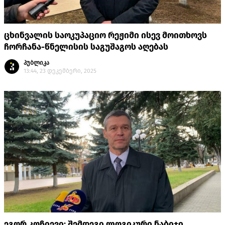
ცხინვალის საოკუპაციო რეჟიმი ისევ მოითხოვს
ჩორჩანა-წნელისის საგუშაგოს აღებას
პუბლიკა
13:44, 23 დეკემბერი, 2025
ეგორ კოჩიევი: შემდეგი ლოგიკური ნაბიჯი