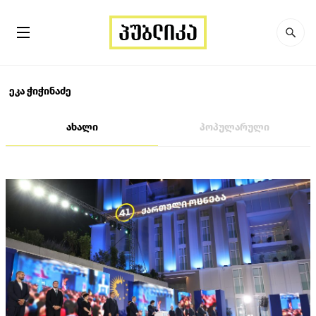
ეკა ჭიჭინაძე
ახალი
პოპულარული