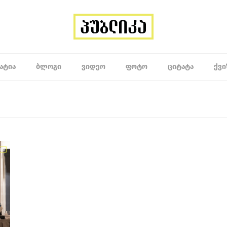
ᲐᲢᲘᲐ
ᲑᲚᲝᲒᲘ
ᲕᲘᲓᲔᲝ
ᲤᲝᲢᲝ
ᲪᲘᲢᲐᲢᲐ
ᲥᲕᲘ