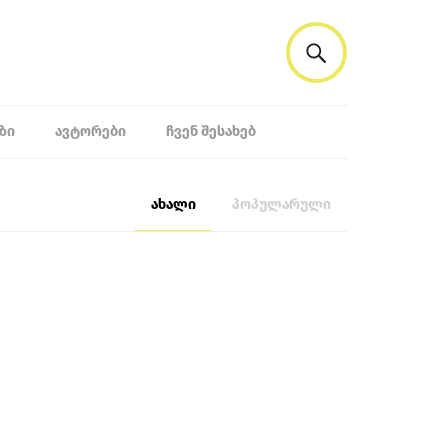
ᲖᲘ
ᲐᲕᲢᲝᲠᲔᲑᲘ
ᲩᲕᲔᲜ ᲨᲔᲡᲐᲮᲔᲑ
ახალი
პოპულარული