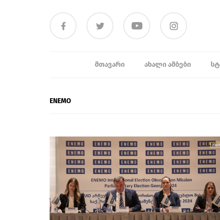
ᲛᲗᲐᲕᲐᲠᲘ
ᲐᲮᲐᲚᲘ ᲐᲛᲑᲔᲑᲘ
ᲡᲢ
ENEMO