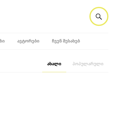
ᲖᲘ
ᲐᲕᲢᲝᲠᲔᲑᲘ
ᲩᲕᲔᲜ ᲨᲔᲡᲐᲮᲔᲑ
ახალი
პოპულარული