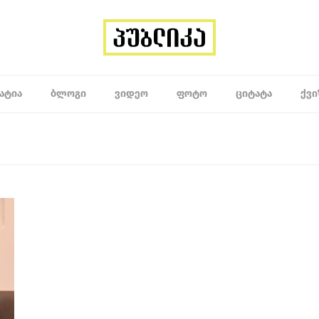
ᲐᲢᲘᲐ
ᲑᲚᲝᲒᲘ
ᲕᲘᲓᲔᲝ
ᲤᲝᲢᲝ
ᲪᲘᲢᲐᲢᲐ
ᲥᲕᲘ