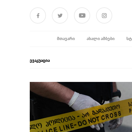
ᲛᲗᲐᲕᲐᲠᲘ
ᲐᲮᲐᲚᲘ ᲐᲛᲑᲔᲑᲘ
ᲡᲢ
ევაკუაცია