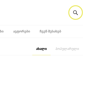
ᲖᲘ
ᲐᲕᲢᲝᲠᲔᲑᲘ
ᲩᲕᲔᲜ ᲨᲔᲡᲐᲮᲔᲑ
ახალი
პოპულარული