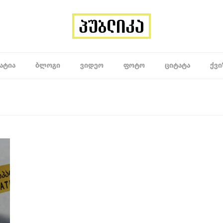
ᲐᲢᲘᲐ
ᲑᲚᲝᲒᲘ
ᲕᲘᲓᲔᲝ
ᲤᲝᲢᲝ
ᲪᲘᲢᲐᲢᲐ
ᲥᲕᲘ