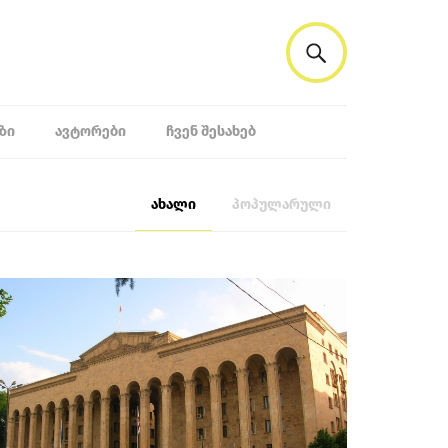
ᲖᲘ
ᲐᲕᲢᲝᲠᲔᲑᲘ
ᲩᲕᲔᲜ ᲨᲔᲡᲐᲮᲔᲑ
ახალი
პოპულარული