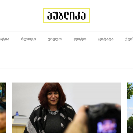
ᲐᲢᲘᲐ
ᲑᲚᲝᲒᲘ
ᲕᲘᲓᲔᲝ
ᲤᲝᲢᲝ
ᲪᲘᲢᲐᲢᲐ
ᲥᲕᲘ