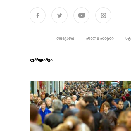
ᲛᲗᲐᲕᲐᲠᲘ
ᲐᲮᲐᲚᲘ ᲐᲛᲑᲔᲑᲘ
ᲡᲢ
გემბლინგი