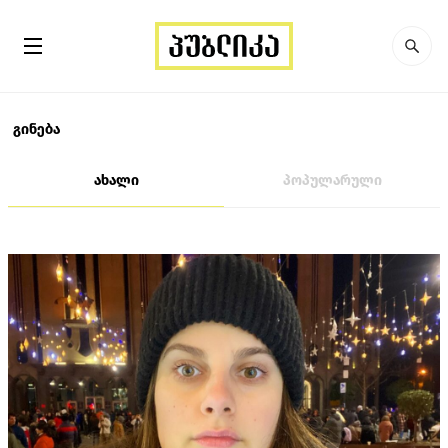
გინება
ახალი
პოპულარული