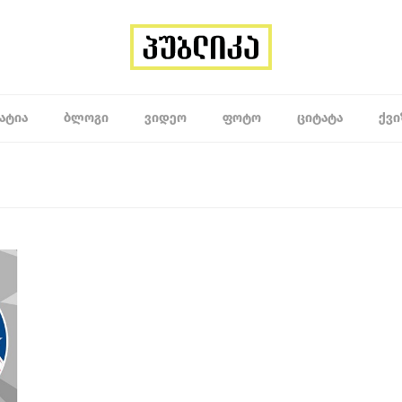
ᲐᲢᲘᲐ
ᲑᲚᲝᲒᲘ
ᲕᲘᲓᲔᲝ
ᲤᲝᲢᲝ
ᲪᲘᲢᲐᲢᲐ
ᲥᲕᲘ