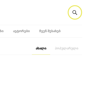
ᲖᲘ
ᲐᲕᲢᲝᲠᲔᲑᲘ
ᲩᲕᲔᲜ ᲨᲔᲡᲐᲮᲔᲑ
ახალი
პოპულარული