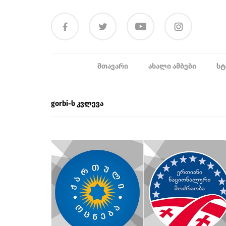
ᲛᲗᲐᲕᲐᲠᲘ
ᲐᲮᲐᲚᲘ ᲐᲛᲑᲔᲑᲘ
ᲡᲢ
gorbi-ს კვლევა