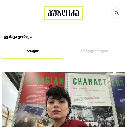
გვანცა ჯობავა
ახალი
პოპულარული