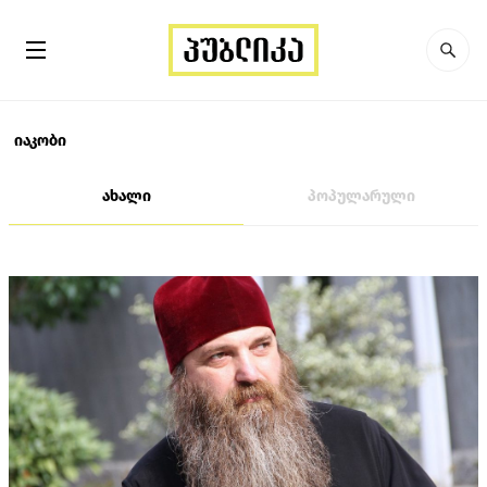
იაკობი
ახალი
პოპულარული