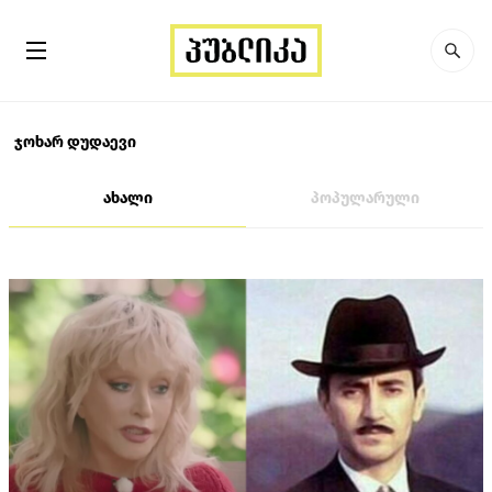
ჯოხარ დუდაევი
ახალი
პოპულარული