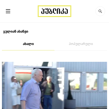
ჯულიან ასანჟი
ახალი
პოპულარული