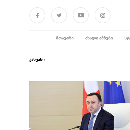
ᲛᲗᲐᲕᲐᲠᲘ
ᲐᲮᲐᲚᲘ ᲐᲛᲑᲔᲑᲘ
ᲡᲢ
კანვასი