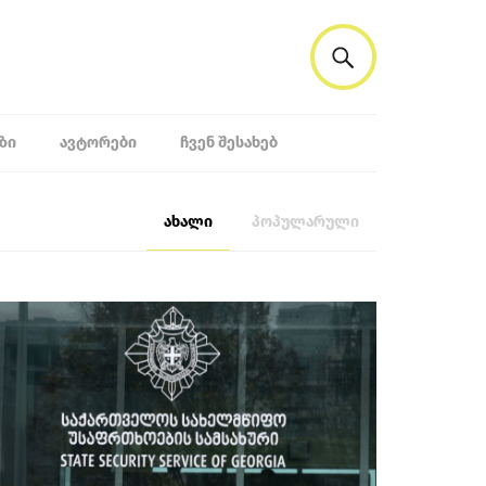
ᲖᲘ
ᲐᲕᲢᲝᲠᲔᲑᲘ
ᲩᲕᲔᲜ ᲨᲔᲡᲐᲮᲔᲑ
ახალი
პოპულარული