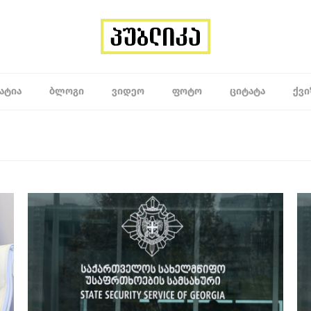
ᲐᲢᲘᲐ
ᲑᲚᲝᲒᲘ
ᲕᲘᲓᲔᲝ
ᲤᲝᲢᲝ
ᲪᲘᲢᲐᲢᲐ
ᲥᲕᲘ