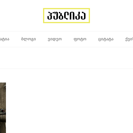
ᲐᲢᲘᲐ
ᲑᲚᲝᲒᲘ
ᲕᲘᲓᲔᲝ
ᲤᲝᲢᲝ
ᲪᲘᲢᲐᲢᲐ
ᲥᲕᲘ