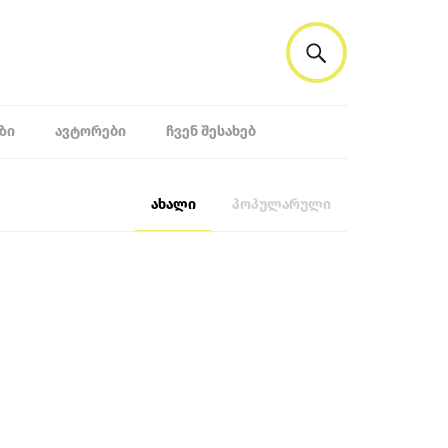
ᲖᲘ
ᲐᲕᲢᲝᲠᲔᲑᲘ
ᲩᲕᲔᲜ ᲨᲔᲡᲐᲮᲔᲑ
ახალი
პოპულარული