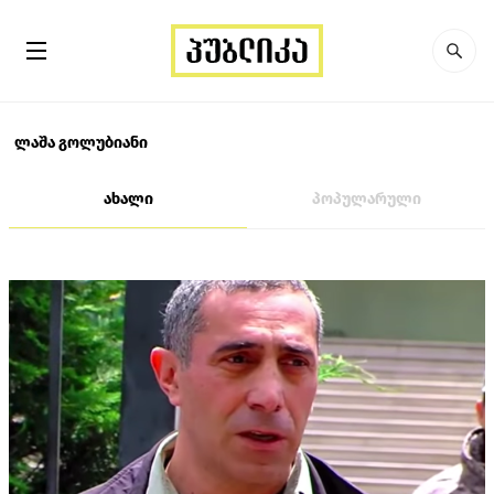
ლაშა გოლუბიანი
ახალი
პოპულარული