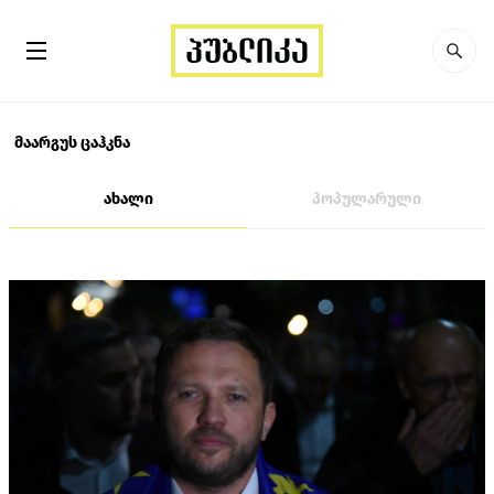
მაარგუს ცაჰკნა
ახალი
პოპულარული