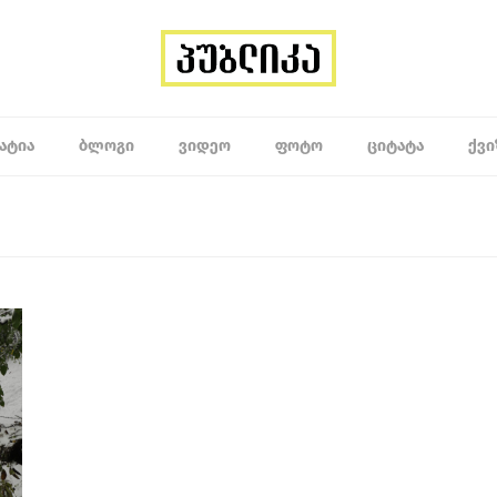
ᲐᲢᲘᲐ
ᲑᲚᲝᲒᲘ
ᲕᲘᲓᲔᲝ
ᲤᲝᲢᲝ
ᲪᲘᲢᲐᲢᲐ
ᲥᲕᲘ