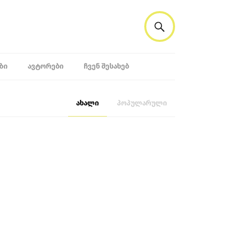
ᲖᲘ
ᲐᲕᲢᲝᲠᲔᲑᲘ
ᲩᲕᲔᲜ ᲨᲔᲡᲐᲮᲔᲑ
ახალი
პოპულარული