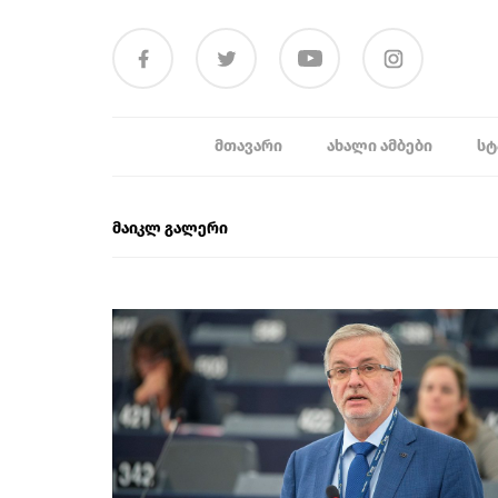
ᲛᲗᲐᲕᲐᲠᲘ
ᲐᲮᲐᲚᲘ ᲐᲛᲑᲔᲑᲘ
ᲡᲢ
მაიკლ გალერი