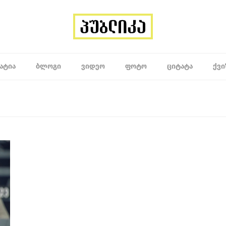
ᲐᲢᲘᲐ
ᲑᲚᲝᲒᲘ
ᲕᲘᲓᲔᲝ
ᲤᲝᲢᲝ
ᲪᲘᲢᲐᲢᲐ
ᲥᲕᲘ