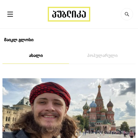
მაიკლ გლოსი
ახალი
პოპულარული