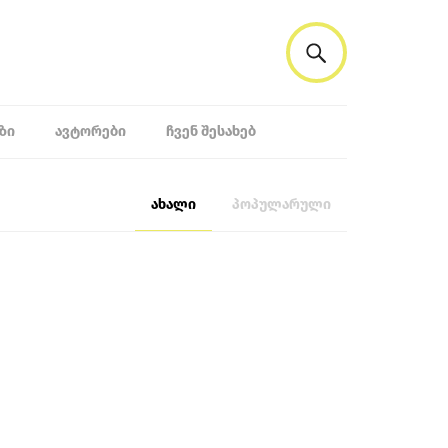
ᲖᲘ
ᲐᲕᲢᲝᲠᲔᲑᲘ
ᲩᲕᲔᲜ ᲨᲔᲡᲐᲮᲔᲑ
ახალი
პოპულარული