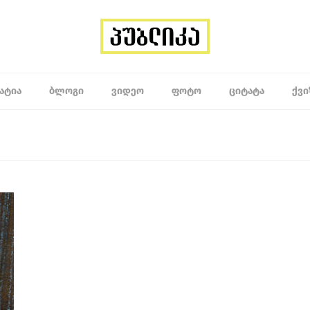
ᲐᲢᲘᲐ
ᲑᲚᲝᲒᲘ
ᲕᲘᲓᲔᲝ
ᲤᲝᲢᲝ
ᲪᲘᲢᲐᲢᲐ
ᲥᲕᲘ