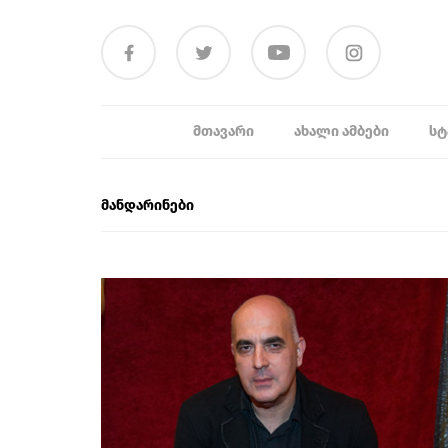
ᲛᲗᲐᲕᲐᲠᲘ
ᲐᲮᲐᲚᲘ ᲐᲛᲑᲔᲑᲘ
ᲡᲢ
მანდარინები