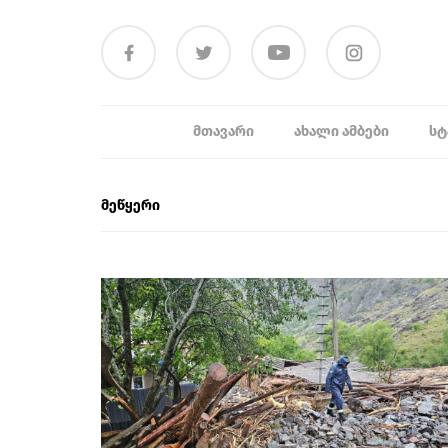
ᲛᲗᲐᲕᲐᲠᲘ
ᲐᲮᲐᲚᲘ ᲐᲛᲑᲔᲑᲘ
ᲡᲢ
მეწყერი