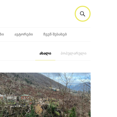
ᲖᲘ
ᲐᲕᲢᲝᲠᲔᲑᲘ
ᲩᲕᲔᲜ ᲨᲔᲡᲐᲮᲔᲑ
ახალი
პოპულარული