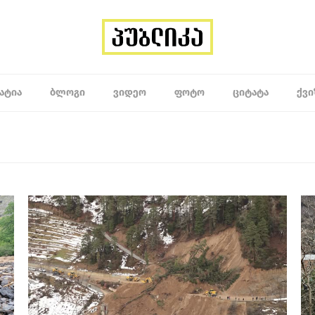
ᲐᲢᲘᲐ
ᲑᲚᲝᲒᲘ
ᲕᲘᲓᲔᲝ
ᲤᲝᲢᲝ
ᲪᲘᲢᲐᲢᲐ
ᲥᲕᲘ