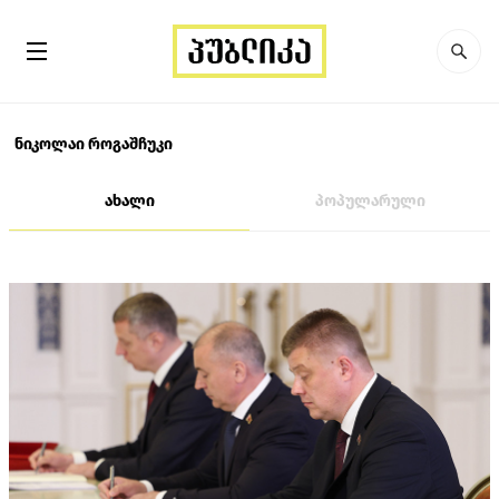
ნიკოლაი როგაშჩუკი
ახალი
პოპულარული