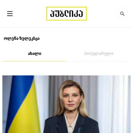
ოლენა ზელეკსკა
ახალი
პოპულარული