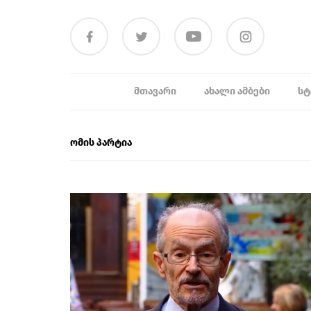
ᲛᲗᲐᲕᲐᲠᲘ
ᲐᲮᲐᲚᲘ ᲐᲛᲑᲔᲑᲘ
ᲡᲢ
ომის პარტია