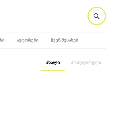
ᲖᲘ
ᲐᲕᲢᲝᲠᲔᲑᲘ
ᲩᲕᲔᲜ ᲨᲔᲡᲐᲮᲔᲑ
ახალი
პოპულარული