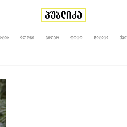
ᲐᲢᲘᲐ
ᲑᲚᲝᲒᲘ
ᲕᲘᲓᲔᲝ
ᲤᲝᲢᲝ
ᲪᲘᲢᲐᲢᲐ
ᲥᲕᲘ