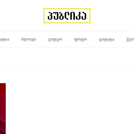
ᲐᲢᲘᲐ
ᲑᲚᲝᲒᲘ
ᲕᲘᲓᲔᲝ
ᲤᲝᲢᲝ
ᲪᲘᲢᲐᲢᲐ
ᲥᲕᲘ