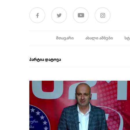
ᲛᲗᲐᲕᲐᲠᲘ
ᲐᲮᲐᲚᲘ ᲐᲛᲑᲔᲑᲘ
ᲡᲢ
პარტია დატოვა