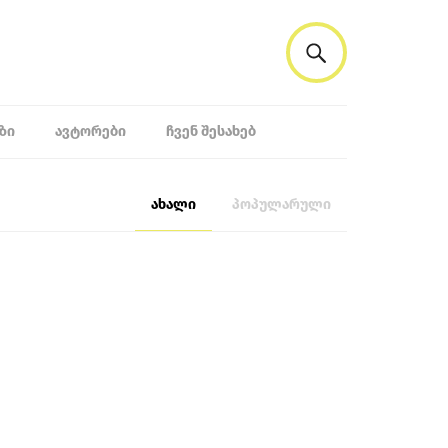
ᲖᲘ
ᲐᲕᲢᲝᲠᲔᲑᲘ
ᲩᲕᲔᲜ ᲨᲔᲡᲐᲮᲔᲑ
ახალი
პოპულარული