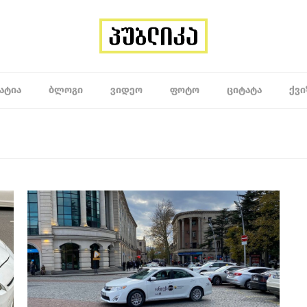
ᲐᲢᲘᲐ
ᲑᲚᲝᲒᲘ
ᲕᲘᲓᲔᲝ
ᲤᲝᲢᲝ
ᲪᲘᲢᲐᲢᲐ
ᲥᲕᲘ