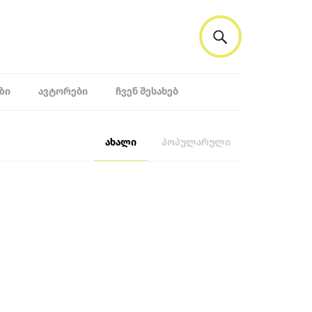
ᲖᲘ
ᲐᲕᲢᲝᲠᲔᲑᲘ
ᲩᲕᲔᲜ ᲨᲔᲡᲐᲮᲔᲑ
ახალი
პოპულარული