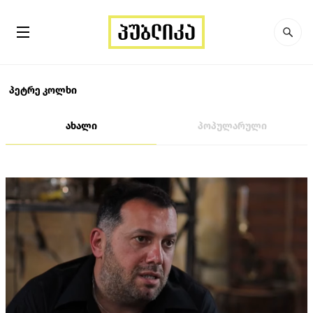
პეტრე კოლხი
ახალი
პოპულარული