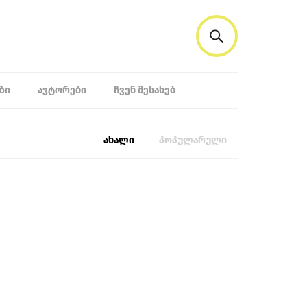
ᲖᲘ
ᲐᲕᲢᲝᲠᲔᲑᲘ
ᲩᲕᲔᲜ ᲨᲔᲡᲐᲮᲔᲑ
ახალი
პოპულარული