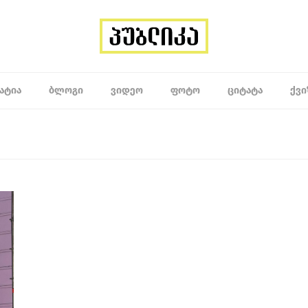
ᲐᲢᲘᲐ
ᲑᲚᲝᲒᲘ
ᲕᲘᲓᲔᲝ
ᲤᲝᲢᲝ
ᲪᲘᲢᲐᲢᲐ
ᲥᲕᲘ