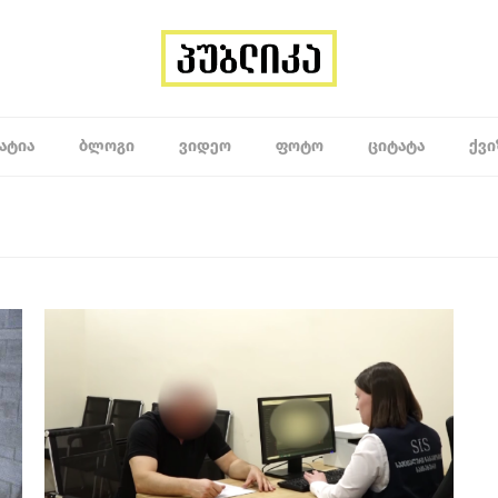
ᲐᲢᲘᲐ
ᲑᲚᲝᲒᲘ
ᲕᲘᲓᲔᲝ
ᲤᲝᲢᲝ
ᲪᲘᲢᲐᲢᲐ
ᲥᲕᲘ