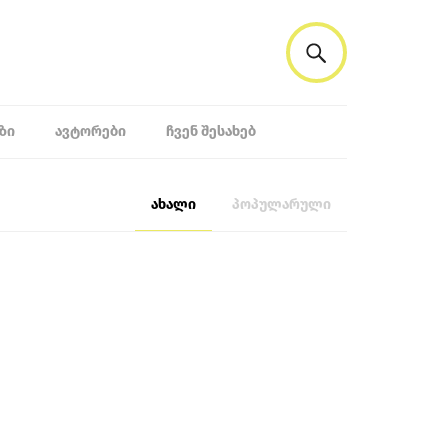
ᲖᲘ
ᲐᲕᲢᲝᲠᲔᲑᲘ
ᲩᲕᲔᲜ ᲨᲔᲡᲐᲮᲔᲑ
ახალი
პოპულარული