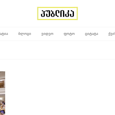
ᲐᲢᲘᲐ
ᲑᲚᲝᲒᲘ
ᲕᲘᲓᲔᲝ
ᲤᲝᲢᲝ
ᲪᲘᲢᲐᲢᲐ
ᲥᲕᲘ