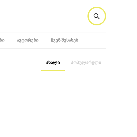
ᲖᲘ
ᲐᲕᲢᲝᲠᲔᲑᲘ
ᲩᲕᲔᲜ ᲨᲔᲡᲐᲮᲔᲑ
ახალი
პოპულარული