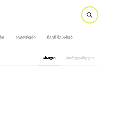
ᲖᲘ
ᲐᲕᲢᲝᲠᲔᲑᲘ
ᲩᲕᲔᲜ ᲨᲔᲡᲐᲮᲔᲑ
ახალი
პოპულარული