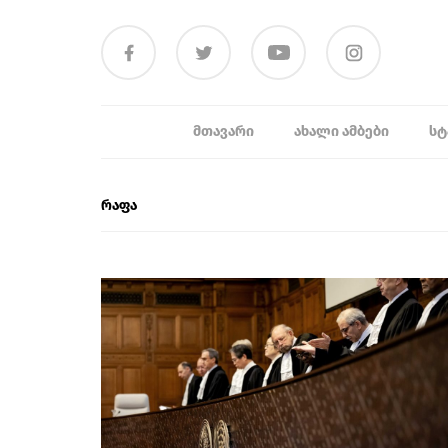
ᲛᲗᲐᲕᲐᲠᲘ
ᲐᲮᲐᲚᲘ ᲐᲛᲑᲔᲑᲘ
ᲡᲢ
რაფა