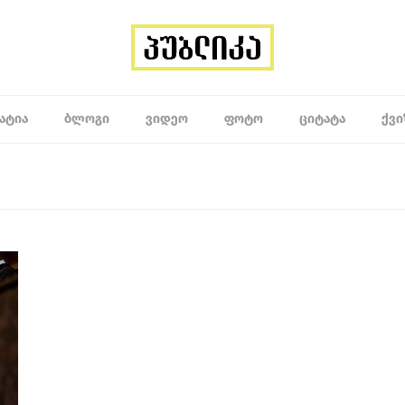
ᲐᲢᲘᲐ
ᲑᲚᲝᲒᲘ
ᲕᲘᲓᲔᲝ
ᲤᲝᲢᲝ
ᲪᲘᲢᲐᲢᲐ
ᲥᲕᲘ