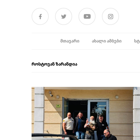
ᲛᲗᲐᲕᲐᲠᲘ
ᲐᲮᲐᲚᲘ ᲐᲛᲑᲔᲑᲘ
ᲡᲢ
როსტოვან ზარანდია