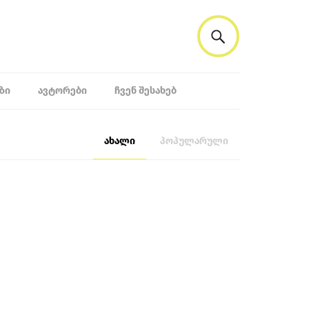
ᲖᲘ
ᲐᲕᲢᲝᲠᲔᲑᲘ
ᲩᲕᲔᲜ ᲨᲔᲡᲐᲮᲔᲑ
ახალი
პოპულარული