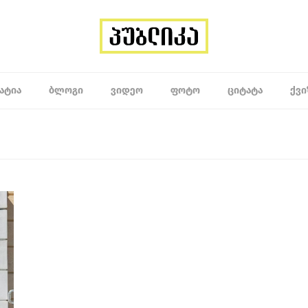
ᲐᲢᲘᲐ
ᲑᲚᲝᲒᲘ
ᲕᲘᲓᲔᲝ
ᲤᲝᲢᲝ
ᲪᲘᲢᲐᲢᲐ
ᲥᲕᲘ