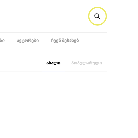
ᲖᲘ
ᲐᲕᲢᲝᲠᲔᲑᲘ
ᲩᲕᲔᲜ ᲨᲔᲡᲐᲮᲔᲑ
ახალი
პოპულარული