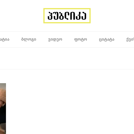
ᲐᲢᲘᲐ
ᲑᲚᲝᲒᲘ
ᲕᲘᲓᲔᲝ
ᲤᲝᲢᲝ
ᲪᲘᲢᲐᲢᲐ
ᲥᲕᲘ