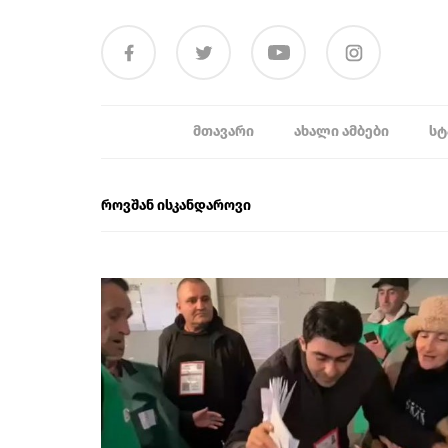
ᲛᲗᲐᲕᲐᲠᲘ
ᲐᲮᲐᲚᲘ ᲐᲛᲑᲔᲑᲘ
ᲡᲢ
როვშან ისკანდაროვი