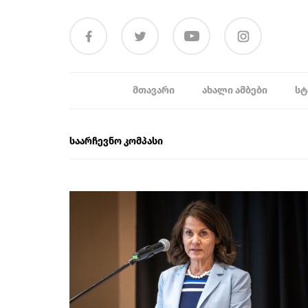
ᲛᲗᲐᲕᲐᲠᲘ
ᲐᲮᲐᲚᲘ ᲐᲛᲑᲔᲑᲘ
ᲡᲢ
საარჩევნო კომპასი