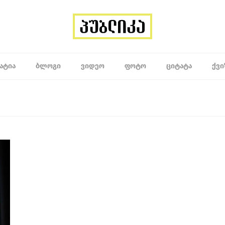
ᲐᲢᲘᲐ
ᲑᲚᲝᲒᲘ
ᲕᲘᲓᲔᲝ
ᲤᲝᲢᲝ
ᲪᲘᲢᲐᲢᲐ
ᲥᲕᲘ