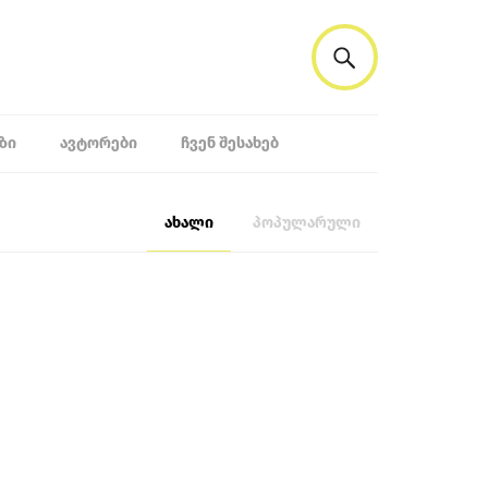
ᲖᲘ
ᲐᲕᲢᲝᲠᲔᲑᲘ
ᲩᲕᲔᲜ ᲨᲔᲡᲐᲮᲔᲑ
ახალი
პოპულარული